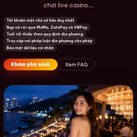
chơi live casino...
Tài khoản một chủ sở hữu duy nhất
Nạp và rút qua MoMo, ZaloPay và VNPay
Tuổi tối thiểu theo quy định địa phương
Truy cập nơi pháp luật địa phương cho phép
Bảo mật dữ liệu cá nhân
Khám phá sảnh
Xem FAQ