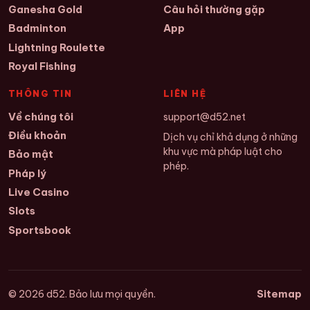
Ganesha Gold
Câu hỏi thường gặp
Badminton
App
Lightning Roulette
Royal Fishing
THÔNG TIN
LIÊN HỆ
Về chúng tôi
support@d52.net
Điều khoản
Dịch vụ chỉ khả dụng ở những
khu vực mà pháp luật cho
Bảo mật
phép.
Pháp lý
Live Casino
Slots
Sportsbook
Sitemap
© 2026 d52. Bảo lưu mọi quyền.