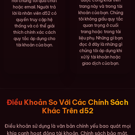
hỏi chúng tôi qua chat
trang này và trong tài
hoặc email. Người trả
khoản của bạn. Chúng
lời là nhân viên d52 có
tôi không giấu quy tắc
quyền truy cập hệ
quan trọng ở cuối
thống và có thể giải
trang hoặc trong tài
thích chính xác cách
liệu phụ. Những gì bạn
quy tắc áp dụng cho
đọc ở đây là những gì
tài khoản của bạn.
chúng tôi áp dụng khi
xử lý tài khoản hoặc
giao dịch của bạn.
Điều Khoản So Với Các Chính Sách
Khác Trên d52
Điều khoản sử dụng là văn bản chính yếu bao quát mọi
khía cạnh hoạt động tài khoản. Chính sách bảo mật,