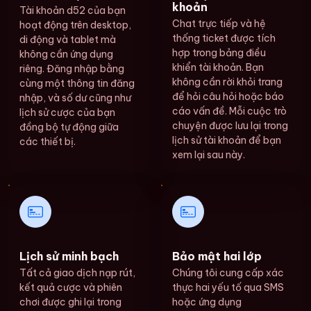
khoản
Tài khoản d52 của bạn
Chat trực tiếp và hệ
hoạt động trên desktop,
thống ticket được tích
di động và tablet mà
hợp trong bảng điều
không cần ứng dụng
khiển tài khoản. Bạn
riêng. Đăng nhập bằng
không cần rời khỏi trang
cùng một thông tin đăng
để hỏi câu hỏi hoặc báo
nhập, và số dư cũng như
cáo vấn đề. Mỗi cuộc trò
lịch sử cược của bạn
chuyện được lưu lại trong
đồng bộ tự động giữa
lịch sử tài khoản để bạn
các thiết bị.
xem lại sau này.
Lịch sử minh bạch
Bảo mật hai lớp
Tất cả giao dịch nạp rút,
Chúng tôi cung cấp xác
kết quả cược và phiên
thực hai yếu tố qua SMS
chơi được ghi lại trong
hoặc ứng dụng