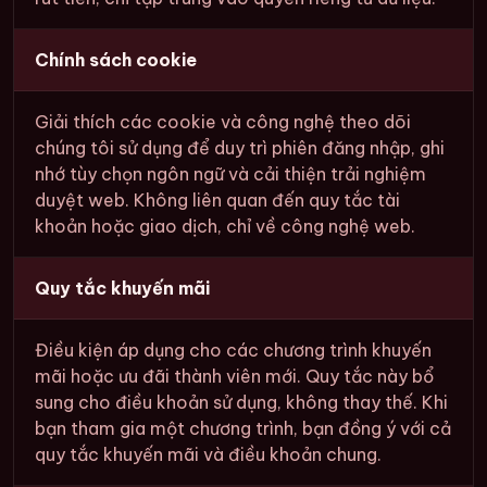
Chính sách cookie
Giải thích các cookie và công nghệ theo dõi
chúng tôi sử dụng để duy trì phiên đăng nhập, ghi
nhớ tùy chọn ngôn ngữ và cải thiện trải nghiệm
duyệt web. Không liên quan đến quy tắc tài
khoản hoặc giao dịch, chỉ về công nghệ web.
Quy tắc khuyến mãi
Điều kiện áp dụng cho các chương trình khuyến
mãi hoặc ưu đãi thành viên mới. Quy tắc này bổ
sung cho điều khoản sử dụng, không thay thế. Khi
bạn tham gia một chương trình, bạn đồng ý với cả
quy tắc khuyến mãi và điều khoản chung.