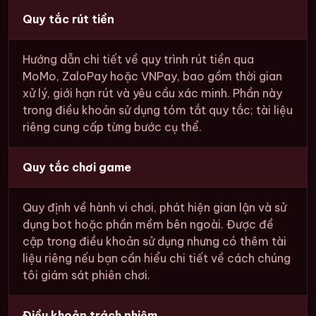
Quy tắc rút tiền
Hướng dẫn chi tiết về quy trình rút tiền qua
MoMo, ZaloPay hoặc VNPay, bao gồm thời gian
xử lý, giới hạn rút và yêu cầu xác minh. Phần này
trong điều khoản sử dụng tóm tắt quy tắc; tài liệu
riêng cung cấp từng bước cụ thể.
Quy tắc chơi game
Quy định về hành vi chơi, phát hiện gian lận và sử
dụng bot hoặc phần mềm bên ngoài. Được đề
cập trong điều khoản sử dụng nhưng có thêm tài
liệu riêng nếu bạn cần hiểu chi tiết về cách chúng
tôi giám sát phiên chơi.
Điều khoản trách nhiệm