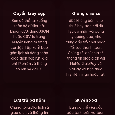
Quyền truy cập
Không chia sẻ
Bạn có thể tải xuống
d52 không bán, cho
toàn bộ dữ liệu tài
thuê hay trao đổi dữ
khoản dưới dạng JSON
liệu cá nhân với công
hoặc CSV từ trang
ty quảng cáo, nhà
Quyền riêng tư trong
cung cấp trò chơi hoặc
cài đặt. Tệp xuất bao
đối tác thanh toán.
gồm lịch sử đăng nhập,
Chúng tôi chỉ chia sẻ
giao dịch nạp rút, địa
thông tin giao dịch với
chỉ IP phiên và thông
MoMo, ZaloPay và
tin liên hệ đã lưu.
VNPay khi bạn thực
hiện lệnh nạp hoặc rút.
Lưu trữ ba năm
Quyền xóa
Chúng tôi giữ lại lịch sử
Bạn có thể yêu cầu
giao dịch và thông tin
xóa tài khoản và toàn