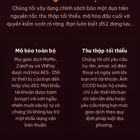
Chúng tôi xây dựng chính sách bảo mật dựa trên
nguyên tắc thu thập tối thiểu, mã hóa đầu cuối và
quyền kiểm soát rõ ràng. Bạn luôn biết d52 đang lưu...
Mã hóa toàn bộ
Thu thập tối thiểu
Mọi giao dịch MoMo,
Chúng tôi chỉ yêu cầu
ZaloPay và VNPay
họ tên, email, số điện
được mã hóa AES-256
thoại và ngày sinh khi
từ thiết bị của bạn đến
bạn mở tài khoản. Ảnh
máy chủ d52. Mật khẩu
CCCD hoặc hộ chiếu
tài khoản được băm
chỉ cần thiết khi bạn
bcrypt với salt ngẫu
rút tiền lần đầu hoặc
nhiên mười sáu ký tự và
yêu cầu nâng hạn mức
chúng tôi không lưu trữ
giao dịch theo quy
mật khẩu dạng văn
định pháp luật địa
bản thuần.
phương.