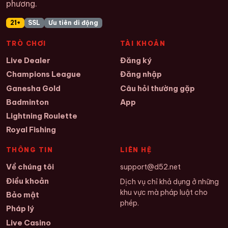
phương.
21+
SSL
Ưu tiên di động
TRÒ CHƠI
TÀI KHOẢN
Live Dealer
Đăng ký
Champions League
Đăng nhập
Ganesha Gold
Câu hỏi thường gặp
Badminton
App
Lightning Roulette
Royal Fishing
THÔNG TIN
LIÊN HỆ
Về chúng tôi
support@d52.net
Điều khoản
Dịch vụ chỉ khả dụng ở những
khu vực mà pháp luật cho
Bảo mật
phép.
Pháp lý
Live Casino