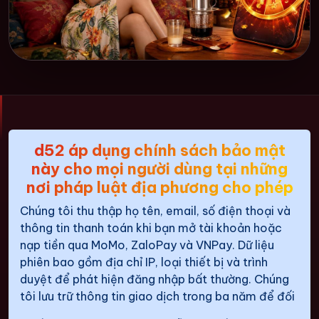
d52 áp dụng chính sách bảo mật
này cho mọi người dùng tại những
nơi pháp luật địa phương cho phép
Chúng tôi thu thập họ tên, email, số điện thoại và
thông tin thanh toán khi bạn mở tài khoản hoặc
nạp tiền qua MoMo, ZaloPay và VNPay. Dữ liệu
phiên bao gồm địa chỉ IP, loại thiết bị và trình
duyệt để phát hiện đăng nhập bất thường. Chúng
tôi lưu trữ thông tin giao dịch trong ba năm để đối