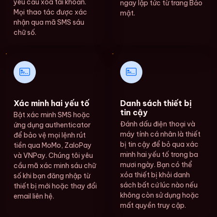
yêu cầu xóa tài khoản.
ngay lập tức từ trang Bảo
Mọi thao tác được xác
mật.
nhận qua mã SMS sáu
chữ số.
Xác minh hai yếu tố
Danh sách thiết bị
tin cậy
Bật xác minh SMS hoặc
Đánh dấu điện thoại và
ứng dụng authenticator
máy tính cá nhân là thiết
để bảo vệ mọi lệnh rút
bị tin cậy để bỏ qua xác
tiền qua MoMo, ZaloPay
minh hai yếu tố trong ba
và VNPay. Chúng tôi yêu
mươi ngày. Bạn có thể
cầu mã xác minh sáu chữ
xóa thiết bị khỏi danh
số khi bạn đăng nhập từ
sách bất cứ lúc nào nếu
thiết bị mới hoặc thay đổi
không còn sử dụng hoặc
email liên hệ.
mất quyền truy cập.