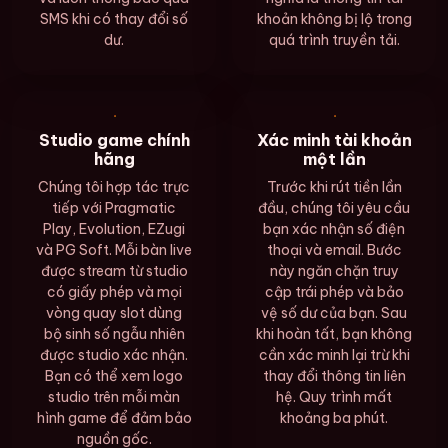
SMS khi có thay đổi số
khoản không bị lộ trong
dư.
quá trình truyền tải.
Studio game chính
Xác minh tài khoản
hãng
một lần
Chúng tôi hợp tác trực
Trước khi rút tiền lần
tiếp với Pragmatic
đầu, chúng tôi yêu cầu
Play, Evolution, EZugi
bạn xác nhận số điện
và PG Soft. Mỗi bàn live
thoại và email. Bước
được stream từ studio
này ngăn chặn truy
có giấy phép và mọi
cập trái phép và bảo
vòng quay slot dùng
vệ số dư của bạn. Sau
bộ sinh số ngẫu nhiên
khi hoàn tất, bạn không
được studio xác nhận.
cần xác minh lại trừ khi
Bạn có thể xem logo
thay đổi thông tin liên
studio trên mỗi màn
hệ. Quy trình mất
hình game để đảm bảo
khoảng ba phút.
nguồn gốc.