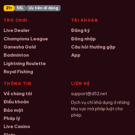
21+
SSL
Ưu tiên di động
TRÒ CHƠI
TÀI KHOẢN
Live Dealer
Đăng ký
Champions League
Đăng nhập
Ganesha Gold
Câu hỏi thường gặp
Badminton
App
Lightning Roulette
Royal Fishing
THÔNG TIN
LIÊN HỆ
Về chúng tôi
support@d52.net
Điều khoản
Dịch vụ chỉ khả dụng ở những
khu vực mà pháp luật cho
Bảo mật
phép.
Pháp lý
Live Casino
Slots