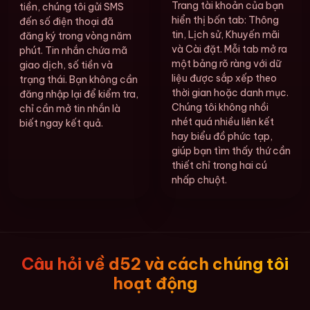
Trang tài khoản của bạn
tiền, chúng tôi gửi SMS
hiển thị bốn tab: Thông
đến số điện thoại đã
tin, Lịch sử, Khuyến mãi
đăng ký trong vòng năm
và Cài đặt. Mỗi tab mở ra
phút. Tin nhắn chứa mã
một bảng rõ ràng với dữ
giao dịch, số tiền và
liệu được sắp xếp theo
trạng thái. Bạn không cần
thời gian hoặc danh mục.
đăng nhập lại để kiểm tra,
Chúng tôi không nhồi
chỉ cần mở tin nhắn là
nhét quá nhiều liên kết
biết ngay kết quả.
hay biểu đồ phức tạp,
giúp bạn tìm thấy thứ cần
thiết chỉ trong hai cú
nhấp chuột.
Câu hỏi về d52 và cách chúng tôi
hoạt động