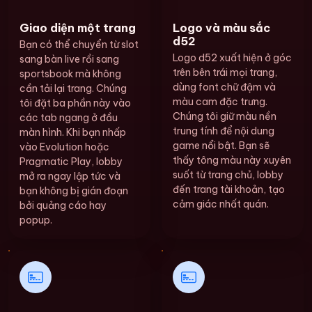
Giao diện một trang
Logo và màu sắc
d52
Bạn có thể chuyển từ slot
Logo d52 xuất hiện ở góc
sang bàn live rồi sang
trên bên trái mọi trang,
sportsbook mà không
dùng font chữ đậm và
cần tải lại trang. Chúng
màu cam đặc trưng.
tôi đặt ba phần này vào
Chúng tôi giữ màu nền
các tab ngang ở đầu
trung tính để nội dung
màn hình. Khi bạn nhấp
game nổi bật. Bạn sẽ
vào Evolution hoặc
thấy tông màu này xuyên
Pragmatic Play, lobby
suốt từ trang chủ, lobby
mở ra ngay lập tức và
đến trang tài khoản, tạo
bạn không bị gián đoạn
cảm giác nhất quán.
bởi quảng cáo hay
popup.