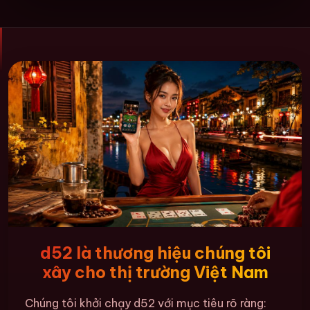
d52 là thương hiệu chúng tôi
xây cho thị trường Việt Nam
Chúng tôi khởi chạy d52 với mục tiêu rõ ràng: