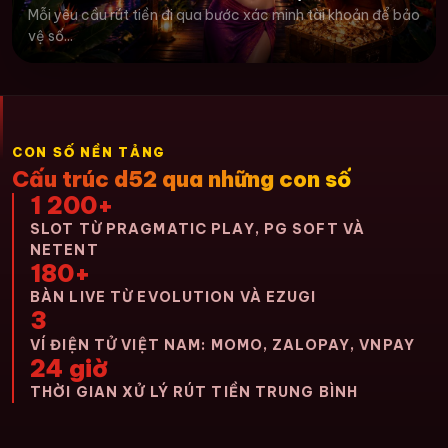
Mỗi yêu cầu rút tiền đi qua bước xác minh tài khoản để bảo
vệ số...
CON SỐ NỀN TẢNG
Cấu trúc d52 qua những con số
1 200+
SLOT TỪ PRAGMATIC PLAY, PG SOFT VÀ
NETENT
180+
BÀN LIVE TỪ EVOLUTION VÀ EZUGI
3
VÍ ĐIỆN TỬ VIỆT NAM: MOMO, ZALOPAY, VNPAY
24 giờ
THỜI GIAN XỬ LÝ RÚT TIỀN TRUNG BÌNH